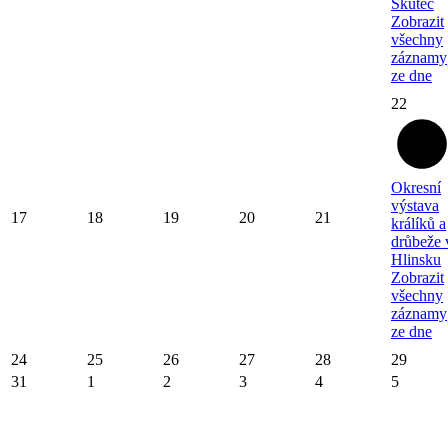
Skuteč
Zobrazit
všechny
záznamy
ze dne
22
Okresní
výstava
17
18
19
20
21
králíků a
drůbeže 
Hlinsku
Zobrazit
všechny
záznamy
ze dne
24
25
26
27
28
29
31
1
2
3
4
5