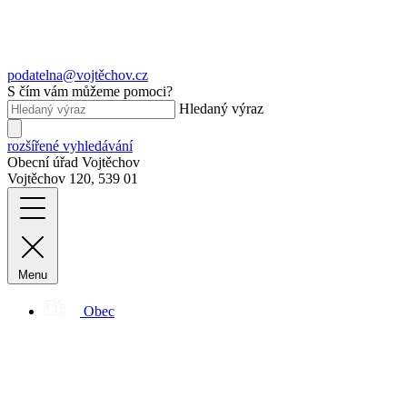
podatelna@vojtěchov.cz
S čím vám můžeme pomoci?
Hledaný výraz
rozšířené vyhledávání
Obecní úřad Vojtěchov
Vojtěchov 120, 539 01
Menu
Obec