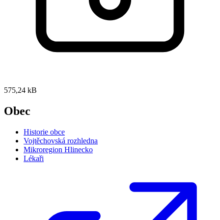
575,24 kB
Obec
Historie obce
Vojtěchovská rozhledna
Mikroregion Hlinecko
Lékaři