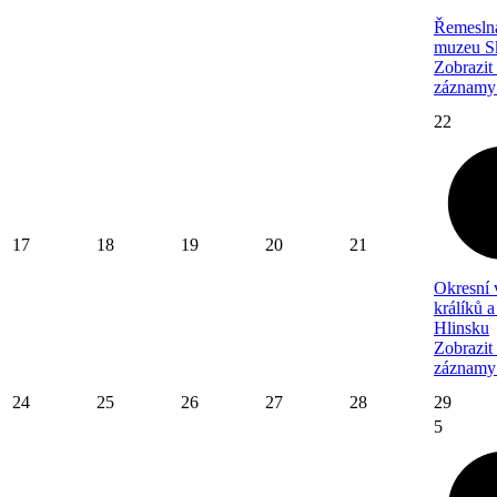
Řemeslná
muzeu S
Zobrazit
záznamy
22
17
18
19
20
21
Okresní 
králíků 
Hlinsku
Zobrazit
záznamy
24
25
26
27
28
29
5