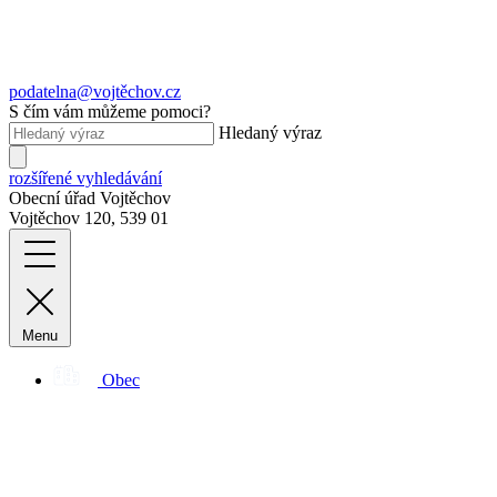
podatelna@vojtěchov.cz
S čím vám můžeme pomoci?
Hledaný výraz
rozšířené vyhledávání
Obecní úřad Vojtěchov
Vojtěchov 120, 539 01
Menu
Obec