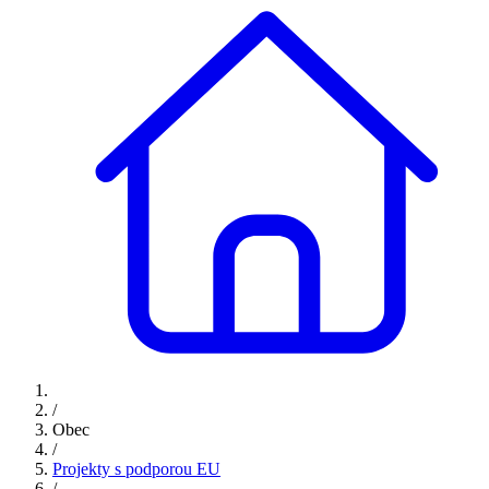
/
Obec
/
Projekty s podporou EU
/