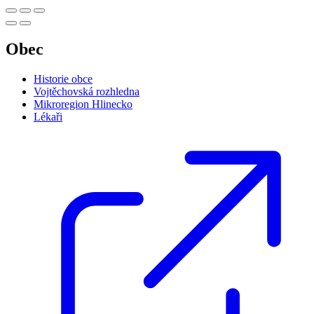
Obec
Historie obce
Vojtěchovská rozhledna
Mikroregion Hlinecko
Lékaři