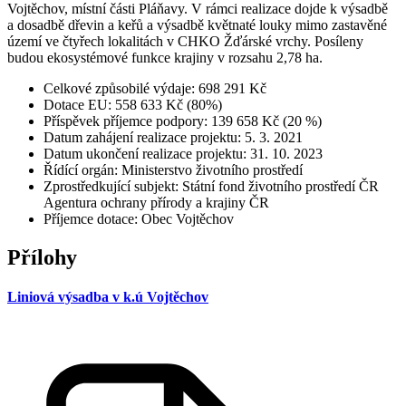
Vojtěchov, místní části Pláňavy. V rámci realizace dojde k výsadbě
a dosadbě dřevin a keřů a výsadbě květnaté louky mimo zastavěné
území ve čtyřech lokalitách v CHKO Žďárské vrchy. Posíleny
budou ekosystémové funkce krajiny v rozsahu 2,78 ha.
Celkové způsobilé výdaje: 698 291 Kč
Dotace EU: 558 633 Kč (80%)
Příspěvek příjemce podpory: 139 658 Kč (20 %)
Datum zahájení realizace projektu: 5. 3. 2021
Datum ukončení realizace projektu: 31. 10. 2023
Řídící orgán: Ministerstvo životního prostředí
Zprostředkující subjekt: Státní fond životního prostředí ČR
Agentura ochrany přírody a krajiny ČR
Příjemce dotace: Obec Vojtěchov
Přílohy
Liniová výsadba v k.ú Vojtěchov