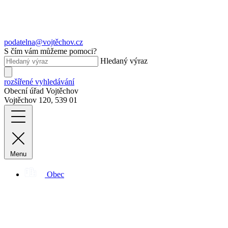
podatelna@vojtěchov.cz
S čím vám můžeme pomoci?
Hledaný výraz
rozšířené vyhledávání
Obecní úřad Vojtěchov
Vojtěchov 120, 539 01
Menu
Obec