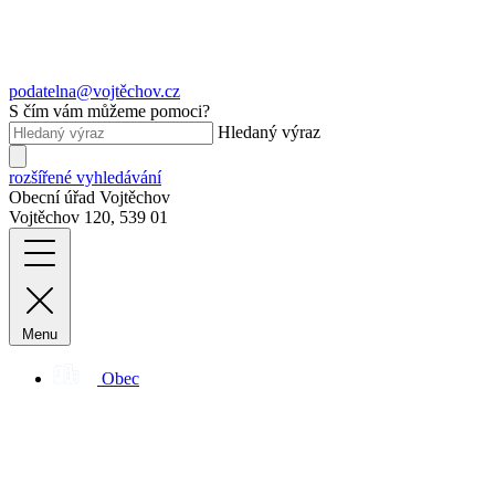
podatelna@vojtěchov.cz
S čím vám můžeme pomoci?
Hledaný výraz
rozšířené vyhledávání
Obecní úřad Vojtěchov
Vojtěchov 120, 539 01
Menu
Obec