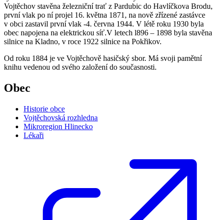
Vojtěchov stavěna železniční trať z Pardubic do Havlíčkova Brodu,
první vlak po ní projel 16. května 1871, na nově zřízené zastávce
v obci zastavil první vlak -4. června 1944. V létě roku 1930 byla
obec napojena na elektrickou síť.V letech l896 – 1898 byla stavěna
silnice na Kladno, v roce 1922 silnice na Pokřikov.
Od roku 1884 je ve Vojtěchově hasičský sbor. Má svoji pamětní
knihu vedenou od svého založení do současnosti.
Obec
Historie obce
Vojtěchovská rozhledna
Mikroregion Hlinecko
Lékaři