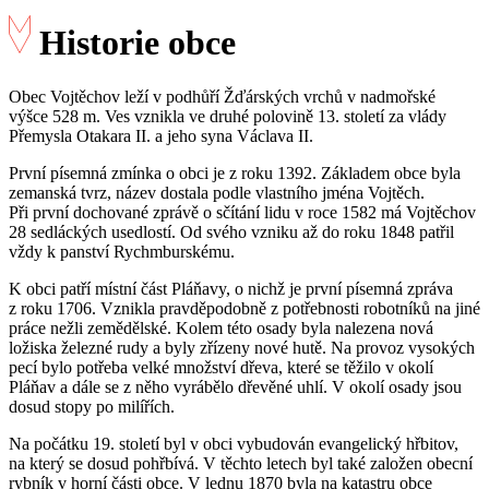
Historie obce
Obec Vojtěchov leží v podhůří Žďárských vrchů v nadmořské
výšce 528 m. Ves vznikla ve druhé polovině 13. století za vlády
Přemysla Otakara II. a jeho syna Václava II.
První písemná zmínka o obci je z roku 1392. Základem obce byla
zemanská tvrz, název dostala podle vlastního jména Vojtěch.
Při první dochované zprávě o sčítání lidu v roce 1582 má Vojtěchov
28 sedláckých usedlostí. Od svého vzniku až do roku 1848 patřil
vždy k panství Rychmburskému.
K obci patří místní část Pláňavy, o nichž je první písemná zpráva
z roku 1706. Vznikla pravděpodobně z potřebnosti robotníků na jiné
práce nežli zemědělské. Kolem této osady byla nalezena nová
ložiska železné rudy a byly zřízeny nové hutě. Na provoz vysokých
pecí bylo potřeba velké množství dřeva, které se těžilo v okolí
Pláňav a dále se z něho vyrábělo dřevěné uhlí. V okolí osady jsou
dosud stopy po milířích.
Na počátku 19. století byl v obci vybudován evangelický hřbitov,
na který se dosud pohřbívá. V těchto letech byl také založen obecní
rybník v horní části obce. V lednu 1870 byla na katastru obce