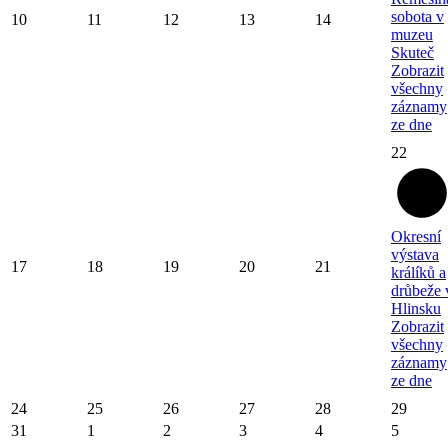
sobota v
10
11
12
13
14
muzeu
Skuteč
Zobrazit
všechny
záznamy
ze dne
22
Okresní
výstava
17
18
19
20
21
králíků a
drůbeže 
Hlinsku
Zobrazit
všechny
záznamy
ze dne
24
25
26
27
28
29
31
1
2
3
4
5