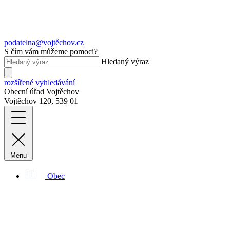
podatelna@vojtěchov.cz
S čím vám můžeme pomoci?
Hledaný výraz
rozšířené vyhledávání
Obecní úřad Vojtěchov
Vojtěchov 120, 539 01
Menu
Obec