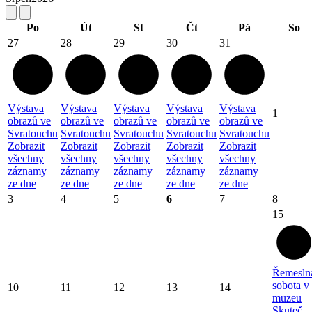
Po
Út
St
Čt
Pá
So
27
28
29
30
31
Výstava
Výstava
Výstava
Výstava
Výstava
1
obrazů ve
obrazů ve
obrazů ve
obrazů ve
obrazů ve
Svratouchu
Svratouchu
Svratouchu
Svratouchu
Svratouchu
Zobrazit
Zobrazit
Zobrazit
Zobrazit
Zobrazit
všechny
všechny
všechny
všechny
všechny
záznamy
záznamy
záznamy
záznamy
záznamy
ze dne
ze dne
ze dne
ze dne
ze dne
3
4
5
6
7
8
15
Řemesln
sobota v
10
11
12
13
14
muzeu
Skuteč